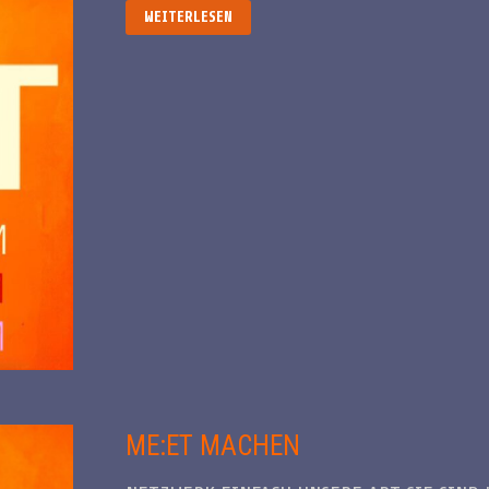
ME:ET
WEITERLESEN
RAUM
ME:ET MACHEN