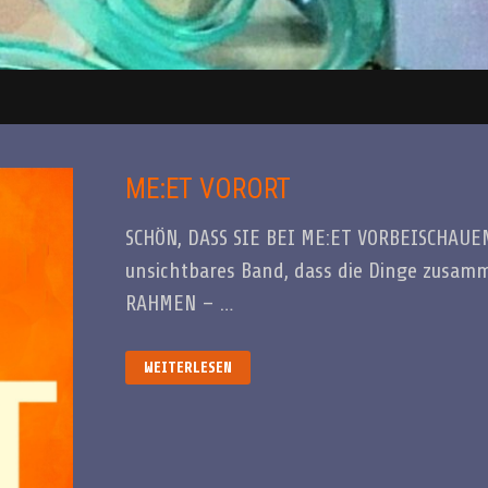
ME:ET VORORT
SCHÖN, DASS SIE BEI ME:ET VORBEISCHAUEN 
unsichtbares Band, dass die Dinge zusam
RAHMEN – …
ME:ET
WEITERLESEN
VORORT