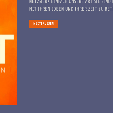
NETZWERK EINFACH UNSERE ART SIE SIND 
MIT IHREN IDEEN UND IHRER ZEIT ZU BETE
ME:ET
WEITERLESEN
MACHEN