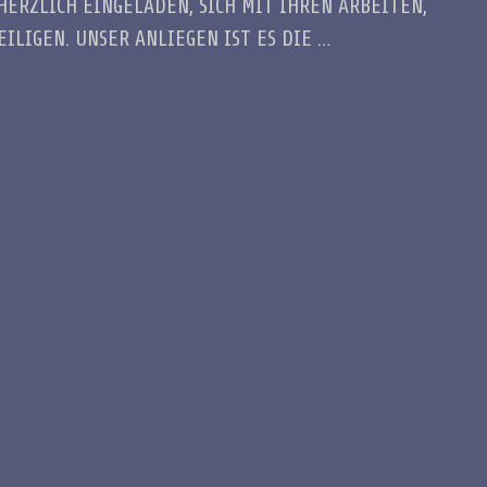
HERZLICH EINGELADEN, SICH MIT IHREN ARBEITEN,
ILIGEN. UNSER ANLIEGEN IST ES DIE …