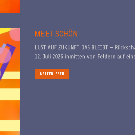
ME:ET SCHÖN
LUST AUF ZUKUNFT DAS BLEIBT – Rückscha
12. Juli 2026 inmitten von Feldern auf ei
ME:ET
WEITERLESEN
SCHÖN